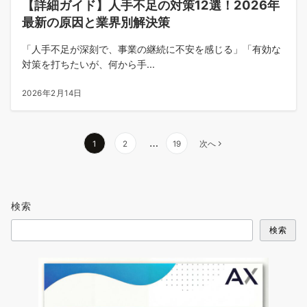
【詳細ガイド】人手不足の対策12選！2026年
最新の原因と業界別解決策
「人手不足が深刻で、事業の継続に不安を感じる」「有効な
対策を打ちたいが、何から手...
2026年2月14日
投
…
1
2
19
次へ
稿
の
ペ
検索
ー
ジ
検索
送
り